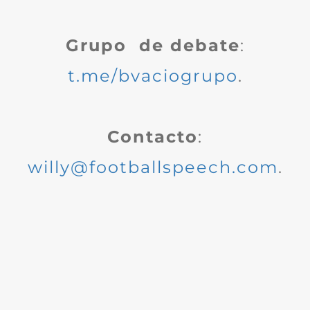
Grupo de debate
:
t.me/bvaciogrupo
.
Contacto
:
willy@footballspeech.com
.