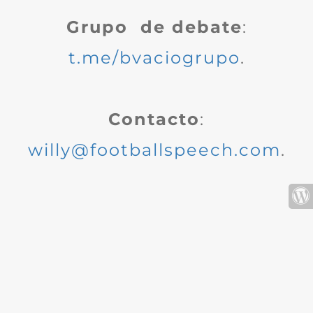
Grupo de debate
:
t.me/bvaciogrupo
.
Contacto
:
willy@footballspeech.com
.