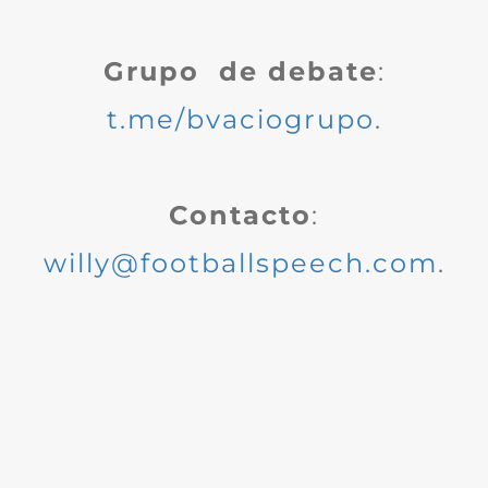
Grupo de debate
:
t.me/bvaciogrupo
.
Contacto
:
willy@footballspeech.com
.