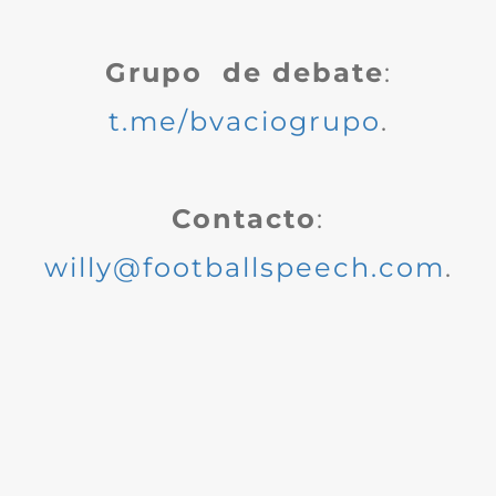
Grupo de debate
:
t.me/bvaciogrupo
.
Contacto
:
willy@footballspeech.com
.