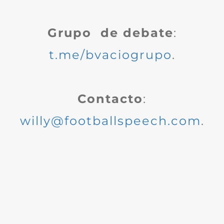
Grupo de debate
:
t.me/bvaciogrupo
.
Contacto
:
willy@footballspeech.com
.