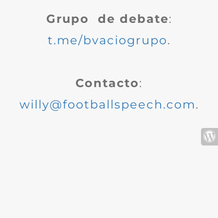
Grupo de debate
:
t.me/bvaciogrupo
.
Contacto
:
willy@footballspeech.com
.