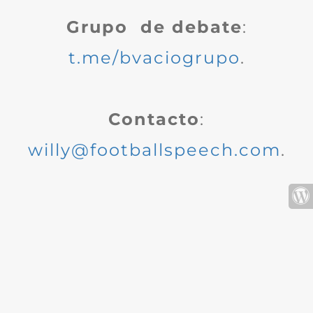
Grupo de debate
:
t.me/bvaciogrupo
.
Contacto
:
willy@footballspeech.com
.