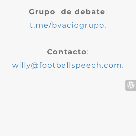
Grupo de debate
:
t.me/bvaciogrupo
.
Contacto
:
willy@footballspeech.com
.