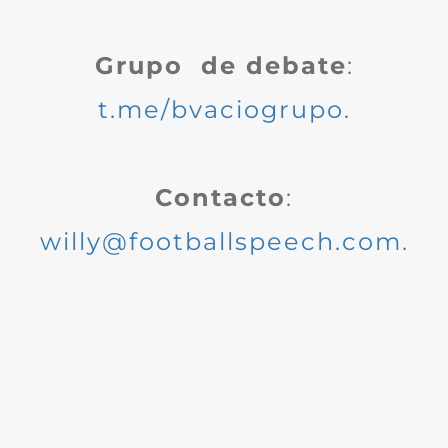
Grupo de debate
:
t.me/bvaciogrupo
.
Contacto
:
willy@footballspeech.com
.