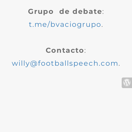
Grupo de debate
:
t.me/bvaciogrupo
.
Contacto
:
willy@footballspeech.com
.