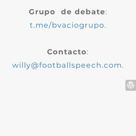
Grupo de debate
:
t.me/bvaciogrupo
.
Contacto
:
willy@footballspeech.com
.