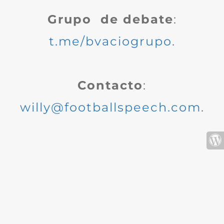
Grupo de debate
:
t.me/bvaciogrupo
.
Contacto
:
willy@footballspeech.com
.