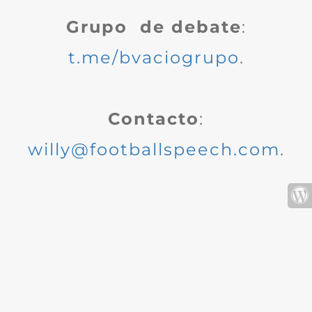
Grupo de debate
:
t.me/bvaciogrupo
.
Contacto
:
willy@footballspeech.com
.