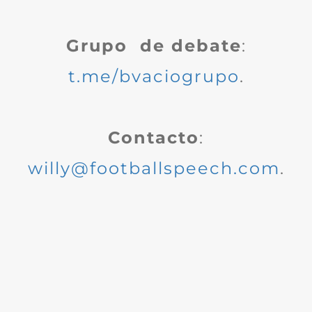
Grupo de debate
:
t.me/bvaciogrupo
.
Contacto
:
willy@footballspeech.com
.