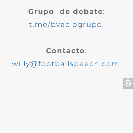
Grupo de debate
:
t.me/bvaciogrupo
.
Contacto
:
willy@footballspeech.com
.