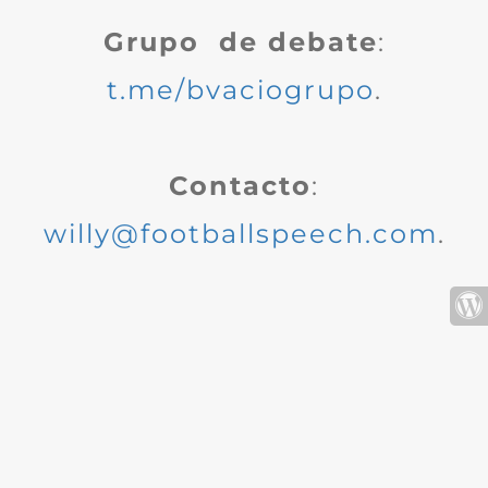
Grupo de debate
:
t.me/bvaciogrupo
.
Contacto
:
willy@footballspeech.com
.