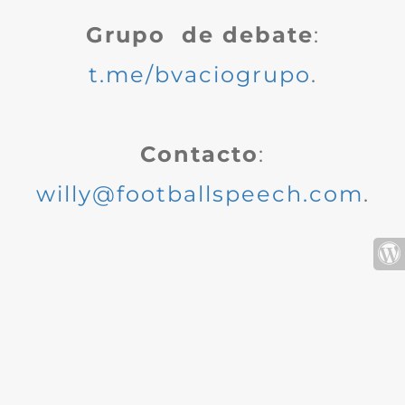
Grupo de debate
:
t.me/bvaciogrupo
.
Contacto
:
willy@footballspeech.com
.